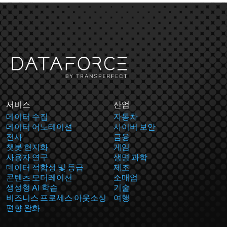
서비스
산업
데이터 수집
자동차
데이터 어노테이션
사이버 보안
전사
금융
챗봇 현지화
게임
사용자 연구
생명 과학
데이터 적합성 및 등급
제조
콘텐츠 모더레이션
소매업
생성형 AI 학습
기술
비즈니스 프로세스 아웃소싱
여행
편향 완화