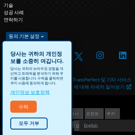
기술
성공 사례
연락하기
동의 기본 설정
당사는 귀하의 개인정
보를 소중히 여깁니다.
당사는 귀하의 브라우징 경험을 개
선하고 트래픽을 분석하기 위해 쿠
키를 사용합니다. 수락을 클릭하면
DataForce 채용 및 유급 프로
TransPerfect 및 기타 서비스
쿠키 사용에 동의하게 됩니다.
젝트에 지원하기
에 대해 자세히 알아보기
개인정보 보호정책
수락
©2026 TransPerfect
프라이버시
프린트
쿠키
모두 거부
English
개인정보보호 신청
사이트맵
접근성