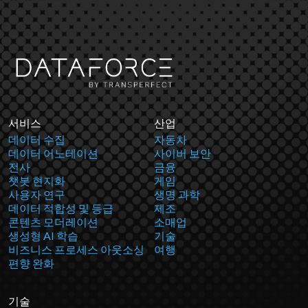
서비스
산업
데이터 수집
자동차
데이터 어노테이션
사이버 보안
전사
금융
챗봇 현지화
게임
사용자 연구
생명 과학
데이터 적합성 및 등급
제조
콘텐츠 모더레이션
소매업
생성형 AI 학습
기술
비즈니스 프로세스 아웃소싱
여행
편향 완화
기술