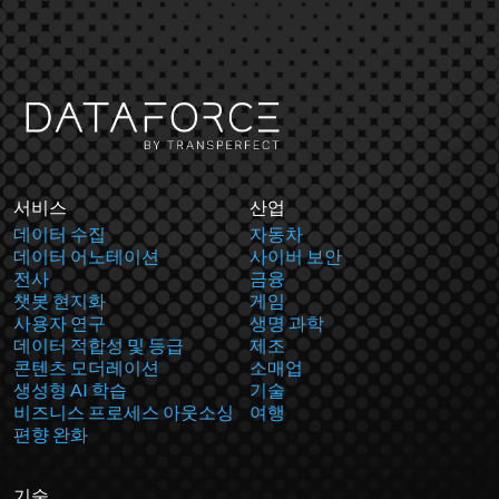
서비스
산업
데이터 수집
자동차
데이터 어노테이션
사이버 보안
전사
금융
챗봇 현지화
게임
사용자 연구
생명 과학
데이터 적합성 및 등급
제조
콘텐츠 모더레이션
소매업
생성형 AI 학습
기술
비즈니스 프로세스 아웃소싱
여행
편향 완화
기술