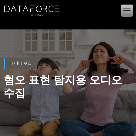
주요 콘텐츠로 건너뛰기
데이터 수집
혐오 표현 탐지용 오디오
수집