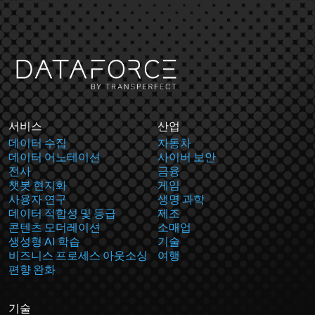
서비스
산업
데이터 수집
자동차
데이터 어노테이션
사이버 보안
전사
금융
챗봇 현지화
게임
사용자 연구
생명 과학
데이터 적합성 및 등급
제조
콘텐츠 모더레이션
소매업
생성형 AI 학습
기술
비즈니스 프로세스 아웃소싱
여행
편향 완화
기술