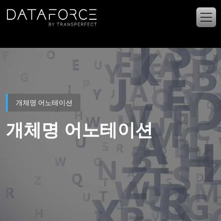
주요 콘텐츠로 건너뛰기
개체명 어노테이션
개체명 어노테이션