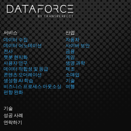
서비스
산업
데이터 수집
자동차
데이터 어노테이션
사이버 보안
전사
금융
챗봇 현지화
게임
사용자 연구
생명 과학
데이터 적합성 및 등급
제조
콘텐츠 모더레이션
소매업
생성형 AI 학습
기술
비즈니스 프로세스 아웃소싱
여행
편향 완화
기술
성공 사례
연락하기