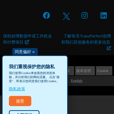
借助创博数据申请工作机会
了解有关TransPerfect创博
和付费项目
和我们其他服务的更多信息
同意偏好
我们重视保护您的隐私
©2026 TransPerfect创博
隐私政策
版本说明
Cookie
我们使用Cookie来改善您的浏览体
验，并分析我们的网站流量。 点击“接
English
不出售客户信息
网站地图
无障碍访问
受”，即表示您同意我们使用Cookie。
隐私政策
Español (América
Latina)
接受
한국어