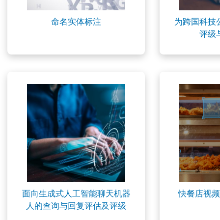
命名实体标注
为跨国科技
评级
面向生成式人工智能聊天机器
快餐店视频
人的查询与回复评估及评级