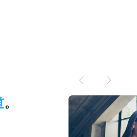
上
下
一
一
道
。
页
页