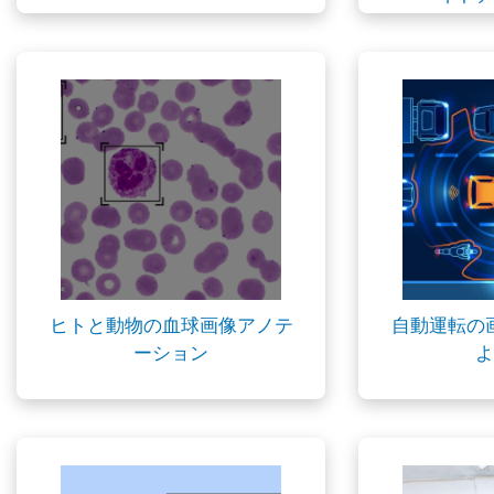
ヒトと動物の血球画像アノテ
自動運転の
ーション
よ