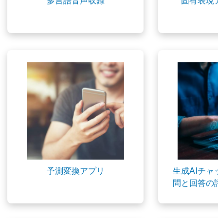
多言語音声収録
固有表現
予測変換アプリ
生成AIチ
問と回答の