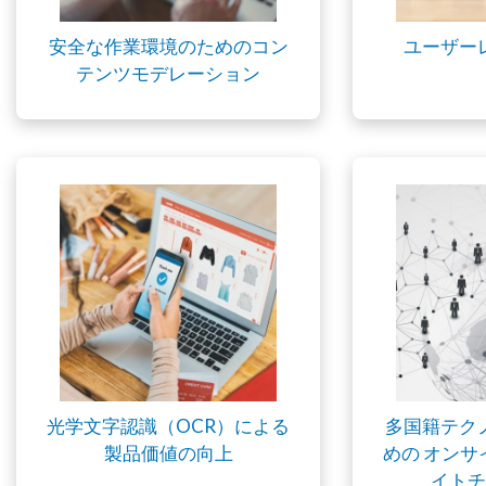
安全な作業環境のためのコン
ユーザー
テンツモデレーション
光学文字認識（OCR）による
多国籍テク
製品価値の向上
めの オン
イトチ