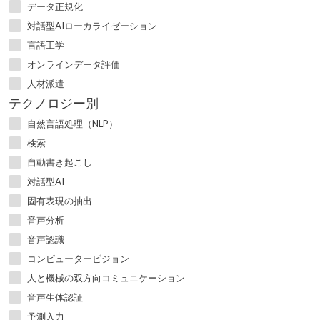
データ正規化
対話型AIローカライゼーション
言語工学
オンラインデータ評価
人材派遣
テクノロジー別
自然言語処理（NLP）
検索
自動書き起こし
対話型AI
固有表現の抽出
音声分析
音声認識
コンピュータービジョン
人と機械の双方向コミュニケーション
音声生体認証
予測入力