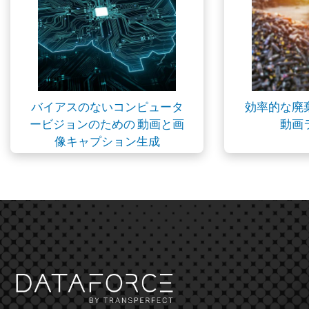
バイアスのないコンピュータ
効率的な廃
ービジョンのための 動画と画
動画
像キャプション生成