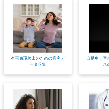
有害表現検出のための音声デ
自動車：音
ータ収集
ス