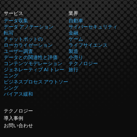
サービス
業界
データ収集
自動車
データ アノテーション
サイバーセキュリティ
転写
金融
チャットボットの
ゲーム
ローカライゼーション
ライフサイエンス
ユーザー調査
製造
データとの関連性と評価
小売り
コンテンツモデレーション
テクノロジー
ジェネレーティブ AI トレー
旅行
ニング
ビジネスプロセス アウトソー
シング
バイアス緩和
テクノロジー
導入事例
お問い合わせ