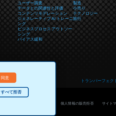
ユーザー調査
製造
データとの関連性と評価
小売り
コンテンツモデレーション
テクノロジー
ジェネレーティブ AI トレーニ
旅行
ング
ビジネスプロセス アウトソー
シング
バイアス緩和
同意
する
トランパーフェク
すべて拒否
bサイト運営者情報
クッキー
個人情報の販売拒否
サイト