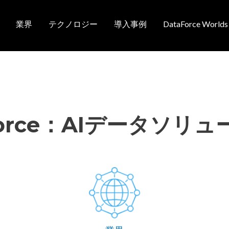
業界
テクノロジー
導入事例
DataForce Worlds
ンナビゲーション
Force：AIデータソリ