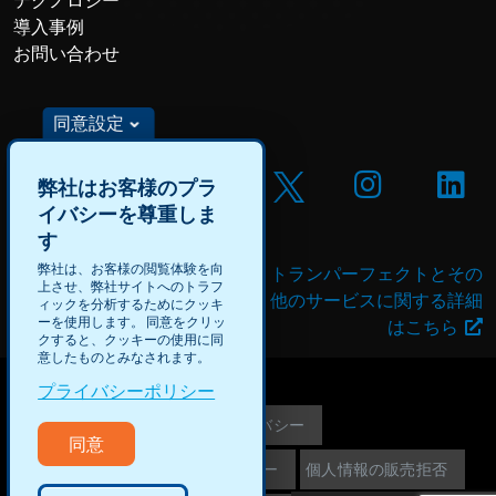
導入事例
お問い合わせ
同意設定
弊社はお客様のプラ
イバシーを尊重しま
す
弊社は、お客様の閲覧体験を向
DataForceの求人や有償プ
トランパーフェクトとその
上させ、弊社サイトへのトラフ
ロジェクトに応募する
他のサービスに関する詳細
ィックを分析するためにクッキ
ーを使用します。 同意をクリッ
はこちら
クすると、クッキーの使用に同
意したものとみなされます。
プライバシーポリシー
©2026 TransPerfect
プライバシー
同意
Webサイト運営者情報
クッキー
個人情報の販売拒否