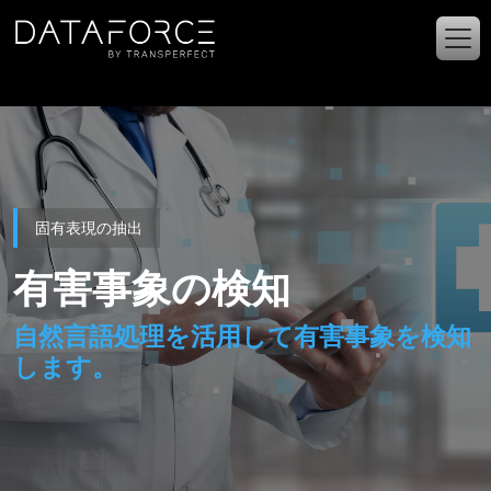
メインコンテンツに移動
固有表現の抽出
有害事象の検知
自然言語処理を活用して有害事象を検知
します。