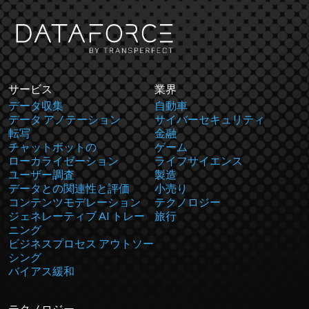
サービス
業界
データ収集
自動車
データ アノテーション
サイバーセキュリティ
転写
金融
チャットボットの
ゲーム
ローカライゼーション
ライフサイエンス
ユーザー調査
製造
データとの関連性と評価
小売り
コンテンツモデレーション
テクノロジー
ジェネレーティブ AI トレー
旅行
ニング
ビジネスプロセス アウトソー
シング
バイアス緩和
テクノロジー