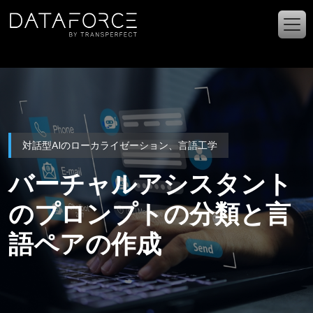
メインコンテンツに移動
対話型AIのローカライゼーション、言語工学
バーチャルアシスタント
のプロンプトの分類と言
語ペアの作成