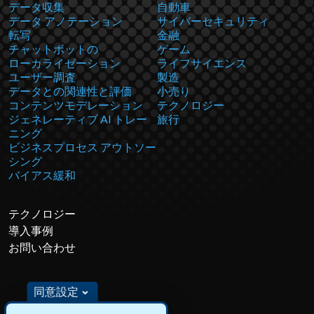
データ収集
自動車
データ アノテーション
サイバーセキュリティ
転写
金融
チャットボットの
ゲーム
ローカライゼーション
ライフサイエンス
ユーザー調査
製造
データとの関連性と評価
小売り
コンテンツモデレーション
テクノロジー
ジェネレーティブ AI トレー
旅行
ニング
ビジネスプロセス アウトソー
シング
バイアス緩和
テクノロジー
導入事例
お問い合わせ
同意設定