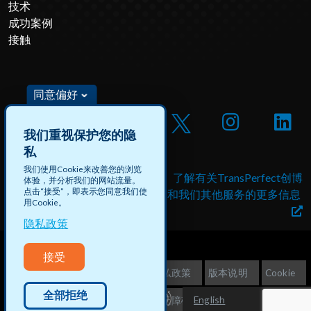
技术
成功案例
接触
同意偏好
我们重视保护您的隐
私
我们使用Cookie来改善您的浏览
借助创博数据申请工作机会
了解有关TransPerfect创博
体验，并分析我们的网站流量。
点击“接受”，即表示您同意我们使
和付费项目
和我们其他服务的更多信息
用Cookie。
隐私政策
接受
©2026 TransPerfect创博
隐私政策
版本说明
Cookie
全部拒绝
English
不出售客户信息
网站地图
无障碍访问