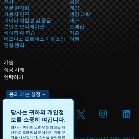
전사
금융
챗봇 현지화
게임
사용자 연구
생명 과학
데이터 적합성 및 등급
제조
콘텐츠 모더레이션
소매업
생성형 AI 학습
기술
비즈니스 프로세스 아웃소싱
여행
편향 완화
기술
성공 사례
연락하기
동의 기본 설정
당사는 귀하의 개인정
보를 소중히 여깁니다.
당사는 귀하의 브라우징 경험을 개
선하고 트래픽을 분석하기 위해 쿠
키를 사용합니다. 수락을 클릭하면
DataForce 채용 및 유급 프로
TransPerfect 및 기타 서비스