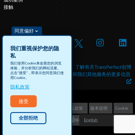
接触
同意偏好
我们重视保护您的隐
私
我们使用Cookie来改善您的浏览
借助创博数据申请工作机会
了解有关TransPerfect创博
体验，并分析我们的网站流量。
点击“接受”，即表示您同意我们使
和付费项目
和我们其他服务的更多信息
用Cookie。
隐私政策
接受
©2026 TransPerfect创博
隐私政策
版本说明
Cookie
全部拒绝
English
不出售客户信息
网站地图
无障碍访问
Español (América