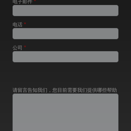
电子邮件
电话
公司
请留言告知我们，您目前需要我们提供哪些帮助