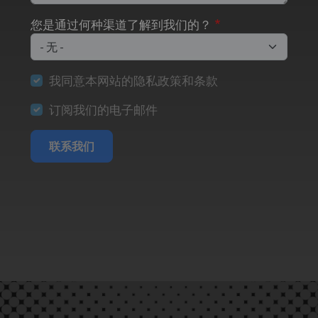
您是通过何种渠道了解到我们的？
我同意本网站的隐私政策和条款
订阅我们的电子邮件
联系我们