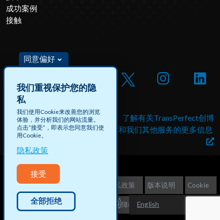
成功案例
接触
同意偏好
我们重视保护您的隐
私
我们使用Cookie来改善您的浏览
借助创博数据申请工作机会
了解有关TransPerfect创博
体验，并分析我们的网站流量。
点击“接受”，即表示您同意我们使
和付费项目
和我们其他服务的更多信息
用Cookie。
隐私政策
接受
©2026 TransPerfect创博
隐私政策
版本说明
Cookie
全部拒绝
English
不出售客户信息
网站地图
无障碍访问