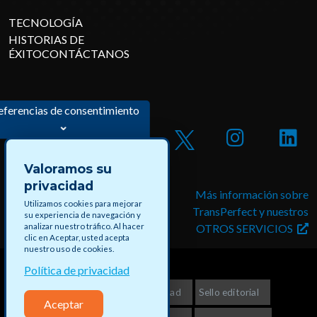
TECNOLOGÍA
HISTORIAS DE
ÉXITOCONTÁCTANOS
eferencias de consentimiento
Valoramos su
privacidad
Postúlese a trabajos y
Más información sobre
Utilizamos cookies para mejorar
proyectos pagos en
TransPerfect y nuestros
su experiencia de navegación y
analizar nuestro tráfico. Al hacer
DataForce
OTROS SERVICIOS
clic en Aceptar, usted acepta
nuestro uso de cookies.
Política de privacidad
©2026 TransPerfect
Privacidad
Sello editorial
Aceptar