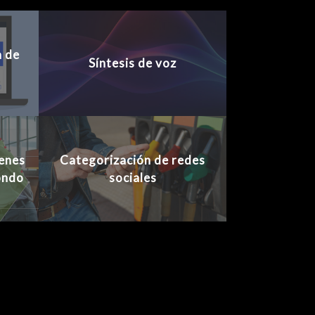
a de
Síntesis de voz
enes
Categorización de redes
ondo
sociales