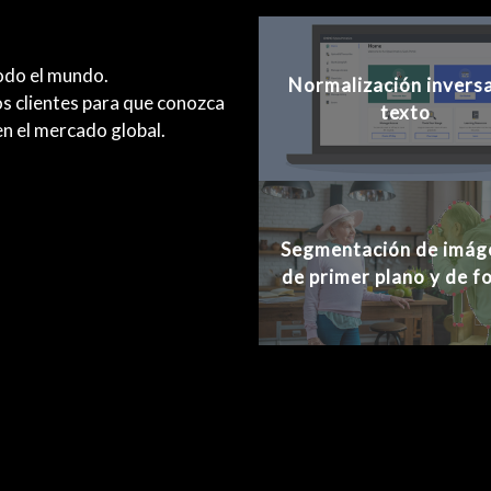
odo el mundo.
Normalización invers
s clientes para que conozca
texto
n el mercado global.
Segmentación de imág
de primer plano y de f