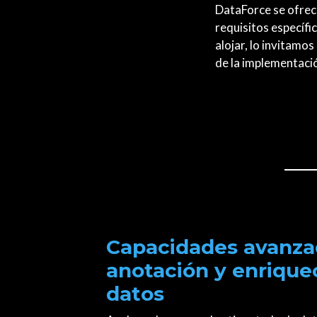
DataForce se ofrec
requisitos específi
alojar, lo invitam
de la implementaci
Capacidades avanza
anotación y enrique
datos