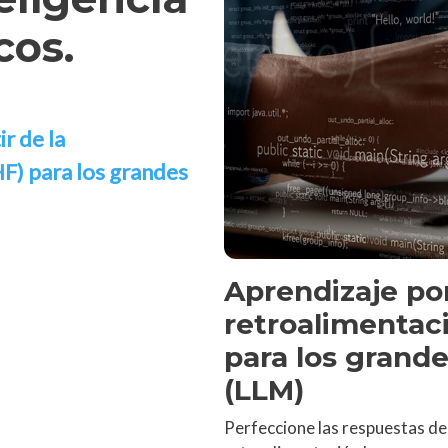
cos.
r de la
F) para los grandes
Aprendizaje por
retroalimentac
para los grand
(LLM)
Perfeccione las respuestas de