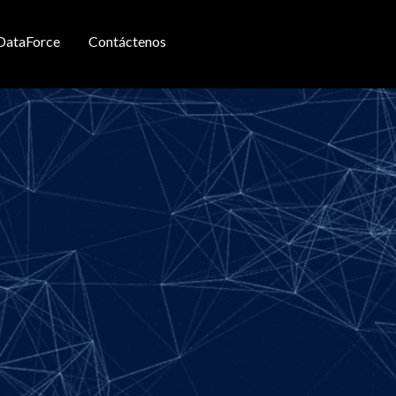
DataForce
Contáctenos