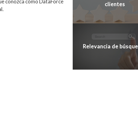
 que conozca cómo DataForce
clientes
l.
Relevancia de búsqu