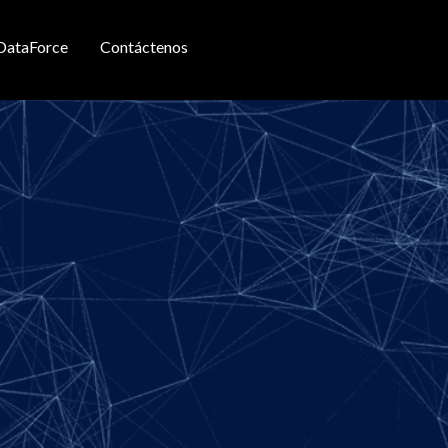
DataForce
Contáctenos