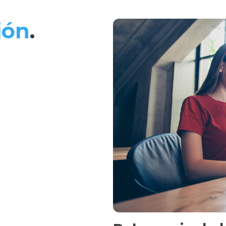
ión
.