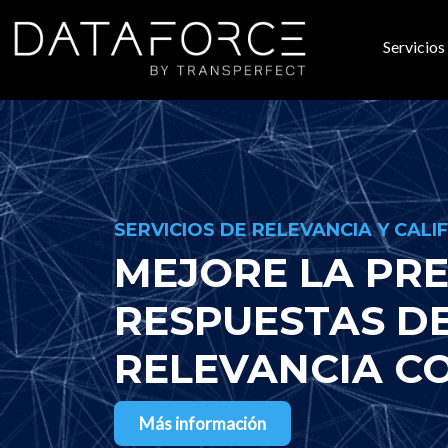
Ir al contenido principal
Servicios
Nave
SERVICIOS DE RELEVANCIA Y CALI
MEJORE LA PRE
RESPUESTAS D
RELEVANCIA C
Más información