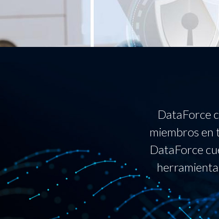
DataForce c
miembros en t
DataForce cue
herramientas