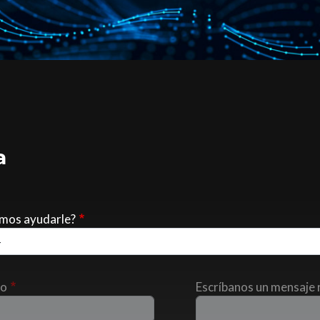
a
mos ayudarle?
do
Escríbanos un mensaje