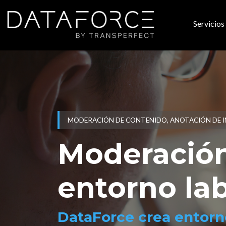
Ir al contenido principal
Servicios
Nave
MODERACIÓN DE CONTENIDO, ANOTACIÓN DE 
Moderación
entorno la
DataForce crea entorn