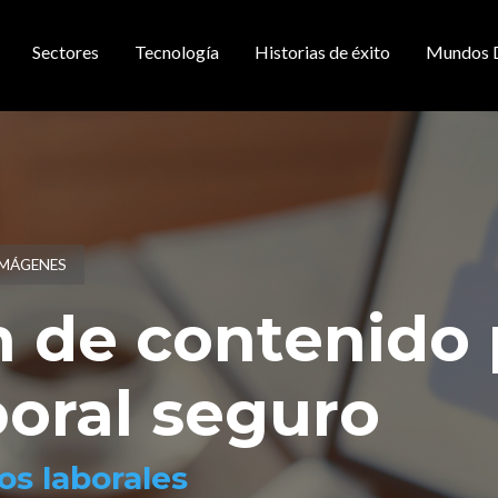
Sectores
Tecnología
Historias de éxito
Mundos 
gación principal
IMÁGENES
 de contenido 
boral seguro
os laborales