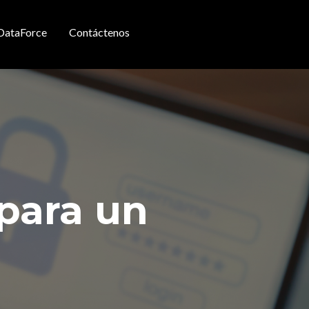
DataForce
Contáctenos
para un