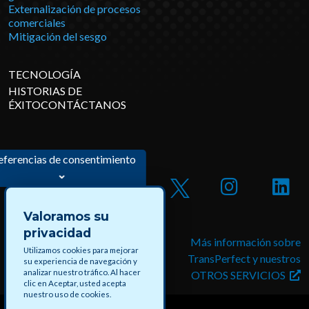
Externalización de procesos
comerciales
Mitigación del sesgo
TECNOLOGÍA
HISTORIAS DE
ÉXITOCONTÁCTANOS
eferencias de consentimiento
Valoramos su
privacidad
Postúlese a trabajos y
Más información sobre
Utilizamos cookies para mejorar
proyectos pagos en
TransPerfect y nuestros
su experiencia de navegación y
analizar nuestro tráfico. Al hacer
DataForce
OTROS SERVICIOS
clic en Aceptar, usted acepta
nuestro uso de cookies.